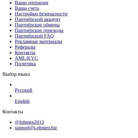
Ваши операции
Ваши счета
Настройки безопасности
Партнёрский аккаунт
Партнёрские обмены
Партнёрские переходы
Партнёрский FAQ
Рекламные материалы
Рефералы
Контакты
AML/KYC
Политика
Выбор языка
Русский
English
Контакты
@Iobmen2013
support@i-obmen.biz