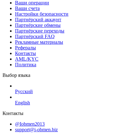
Ваши операции
Ваши счета
Настройки безопасности
Партнёрский аккаунт
Партнёрские обмены
Партнёрские переходы
Партнёрский FAQ
Рекламные материалы
Рефералы
Контакты
AML/KYC
Политика
Выбор языка
Русский
English
Контакты
@Iobmen2013
support@i-obmen.biz