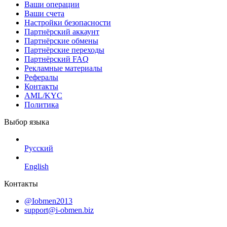
Ваши операции
Ваши счета
Настройки безопасности
Партнёрский аккаунт
Партнёрские обмены
Партнёрские переходы
Партнёрский FAQ
Рекламные материалы
Рефералы
Контакты
AML/KYC
Политика
Выбор языка
Русский
English
Контакты
@Iobmen2013
support@i-obmen.biz