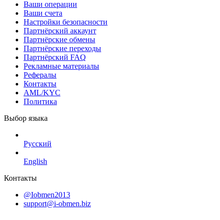
Ваши операции
Ваши счета
Настройки безопасности
Партнёрский аккаунт
Партнёрские обмены
Партнёрские переходы
Партнёрский FAQ
Рекламные материалы
Рефералы
Контакты
AML/KYC
Политика
Выбор языка
Русский
English
Контакты
@Iobmen2013
support@i-obmen.biz