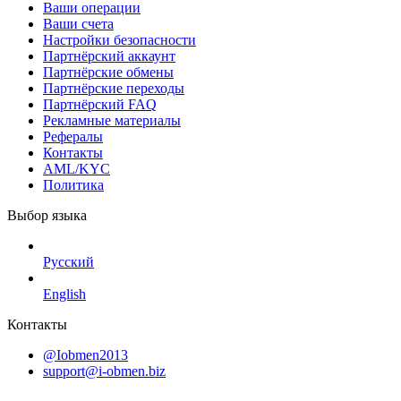
Ваши операции
Ваши счета
Настройки безопасности
Партнёрский аккаунт
Партнёрские обмены
Партнёрские переходы
Партнёрский FAQ
Рекламные материалы
Рефералы
Контакты
AML/KYC
Политика
Выбор языка
Русский
English
Контакты
@Iobmen2013
support@i-obmen.biz