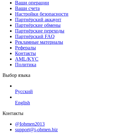
Ваши операции
Ваши счета
Настройки безопасности
Партнёрский аккаунт
Партнёрские обмены
Партнёрские переходы
Партнёрский FAQ
Рекламные материалы
Рефералы
Контакты
AML/KYC
Политика
Выбор языка
Русский
English
Контакты
@Iobmen2013
support@i-obmen.biz