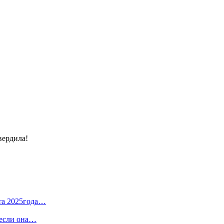
вердила!
та 2025года…
 если она…