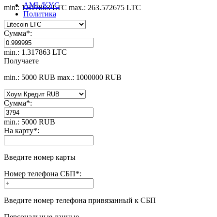
AML/KYC
min.: 1.317863 LTC
max.: 263.572675 LTC
Политика
Сумма
*
:
min.: 1.317863 LTC
Получаете
min.: 5000 RUB
max.: 1000000 RUB
Сумма
*
:
min.: 5000 RUB
На карту
*
:
Введите номер карты
Номер телефона СБП
*
:
Введите номер телефона привязанный к СБП
Персональные данные