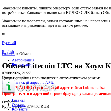
Уважаемые клиенты, пишите оператору, если статус заявки не и
потребоваться банковская выписка и ВИДЕО С ЛК банка) Обыч
Уважаемые пользователи, заявки составленные на направления 
остальным направлениям идет в штатном режиме.
ru
Русский
English
Главная
»
Обмен
Авторизация
Обмен Litecoin LTC на Хоум 
Регистрация
07/08/2026, 21:27
Оператор online
Данная операция производится в автоматическом режиме.
Проверить свой адрес на AML
⚠️ ВНИМАНИЕ! Официальный адрес сайта: i-obmen.»bz»
Проверьте, что в адресной строке браузера указана доменная
Главная
Отдаете
Отзывы
Курс:
1 LTC = 3794.02 RUB
Контакты