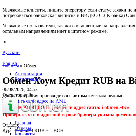
Уважаемые клиенты, пишите оператору, если статус заявки не и
потребоваться банковская выписка и ВИДЕО С ЛК банка) Обыч
Уважаемые пользователи, заявки составленные на направления 
остальным направлениям идет в штатном режиме.
ru
Русский
English
Главная
»
Обмен
Авторизация
Обмен Хоум Кредит RUB на Bi
Регистрация
06/08/2026, 04:53
Оператор online
Данная операция производится в автоматическом режиме.
Проверить свой адрес на AML
⚠️ ВНИМАНИЕ! Официальный адрес сайта: i-obmen.»bz»
Проверьте, что в адресной строке браузера указана доменная
Главная
Отдаете
Отзывы
Курс:
22056.29 RUB = 1 BCH
Контакты