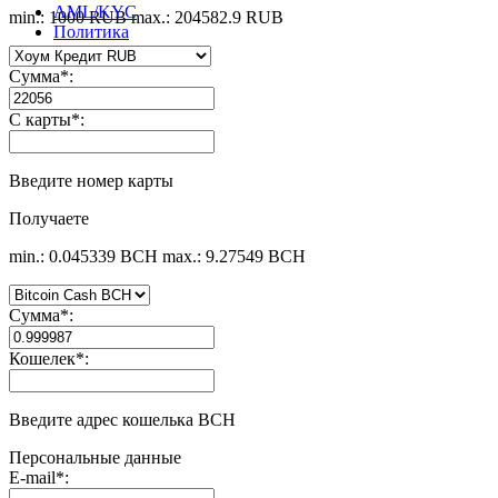
AML/KYC
min.: 1000 RUB
max.: 204582.9 RUB
Политика
Сумма
*
:
С карты
*
:
Введите номер карты
Получаете
min.: 0.045339 BCH
max.: 9.27549 BCH
Сумма
*
:
Кошелек
*
:
Введите адрес кошелька BCH
Персональные данные
E-mail
*
: