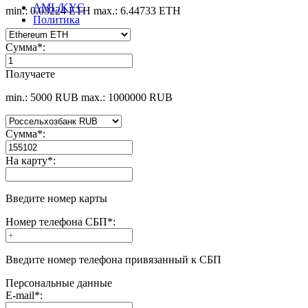
AML/KYC
min.: 0.03224 ETH
max.: 6.44733 ETH
Политика
Сумма
*
:
Получаете
min.: 5000 RUB
max.: 1000000 RUB
Сумма
*
:
На карту
*
:
Введите номер карты
Номер телефона СБП
*
:
Введите номер телефона привязанный к СБП
Персональные данные
E-mail
*
: