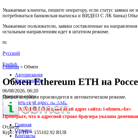
Уважаемые клиенты, пишите оператору, если статус заявки не и
потребоваться банковская выписка и ВИДЕО С ЛК банка) Обыч
Уважаемые пользователи, заявки составленные на направления 
остальным направлениям идет в штатном режиме.
ru
Русский
English
Главная
»
Обмен
Авторизация
Обмен Ethereum ETH на Росс
Регистрация
06/08/2026, 06:20
Оператор online
Данная операция производится в автоматическом режиме.
Проверить свой адрес на AML
⚠️ ВНИМАНИЕ! Официальный адрес сайта: i-obmen.»bz»
Проверьте, что в адресной строке браузера указана доменная
Главная
Отдаете
Отзывы
Курс:
1 ETH = 155102.92 RUB
Контакты