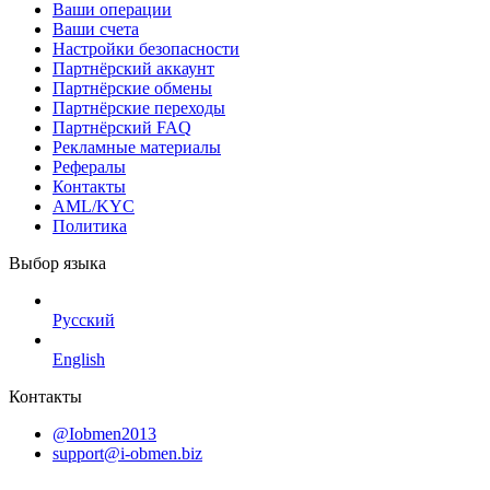
Ваши операции
Ваши счета
Настройки безопасности
Партнёрский аккаунт
Партнёрские обмены
Партнёрские переходы
Партнёрский FAQ
Рекламные материалы
Рефералы
Контакты
AML/KYC
Политика
Выбор языка
Русский
English
Контакты
@Iobmen2013
support@i-obmen.biz