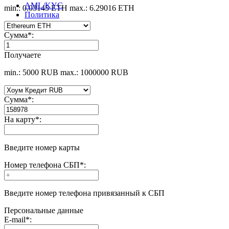
AML/KYC
min.: 0.03145 ETH
max.: 6.29016 ETH
Политика
Сумма
*
:
Получаете
min.: 5000 RUB
max.: 1000000 RUB
Сумма
*
:
На карту
*
:
Введите номер карты
Номер телефона СБП
*
:
Введите номер телефона привязанный к СБП
Персональные данные
E-mail
*
: