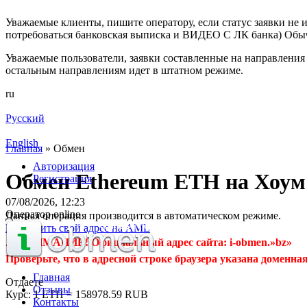
Уважаемые клиенты, пишите оператору, если статус заявки не и
потребоваться банковская выписка и ВИДЕО С ЛК банка) Обыч
Уважаемые пользователи, заявки составленные на направления 
остальным направлениям идет в штатном режиме.
ru
Русский
English
Главная
»
Обмен
Авторизация
Обмен Ethereum ETH на Хоум
Регистрация
07/08/2026, 12:23
Оператор online
Данная операция производится в автоматическом режиме.
Проверить свой адрес на AML
⚠️ ВНИМАНИЕ! Официальный адрес сайта: i-obmen.»bz»
Проверьте, что в адресной строке браузера указана доменная
Главная
Отдаете
Отзывы
Курс:
1 ETH = 158978.59 RUB
Контакты