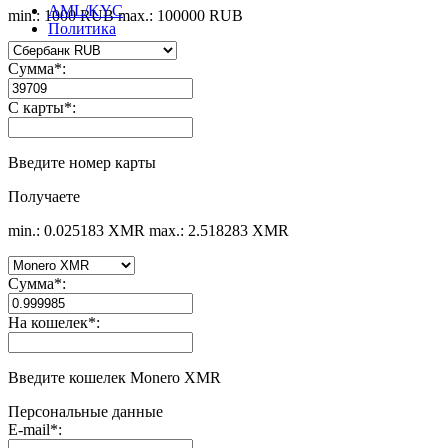
AML/KYC
min.: 1000 RUB
max.: 100000 RUB
Политика
Сумма
*
:
С карты
*
:
Введите номер карты
Получаете
min.: 0.025183 XMR
max.: 2.518283 XMR
Сумма
*
:
На кошелек
*
:
Введите кошелек Monero XMR
Персональные данные
E-mail
*
: