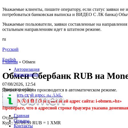
Уважаемые клиенты, пишите оператору, если статус заявки не и
потребоваться банковская выписка и ВИДЕО С ЛК банка) Обыч
Уважаемые пользователи, заявки составленные на направления 
остальным направлениям идет в штатном режиме.
ru
Русский
English
Главная
»
Обмен
Авторизация
Обмен Сбербанк RUB на Mon
Регистрация
07/08/2026, 12:54
Оператор online
Данная операция производится в автоматическом режиме.
Проверить свой адрес на AML
⚠️ ВНИМАНИЕ! Официальный адрес сайта: i-obmen.»bz»
Проверьте, что в адресной строке браузера указана доменная
Главная
Отдаете
Отзывы
Курс:
39709.59 RUB = 1 XMR
Контакты