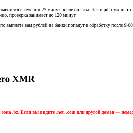
зменился в течении 25 минут после оплаты. Чек в pdf нужно отп
но, проверка занимает до 120 минут.
по выплате вам рублей на банки попадут в обработку после 9-0
ero XMR
 зона .bz. Если вы видите .net, .com или другой домен — неме