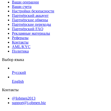
Ваши операции
Ваши счета
Настройки безопасности
Партнёрский аккаунт
Партнёрские обмены
Партнёрские переходы
Партнёрский FAQ
Рекламные материалы
Рефералы
Контакты
AML/KYC
Политика
Выбор языка
Русский
English
Контакты
@Iobmen2013
support@i-obmen.biz