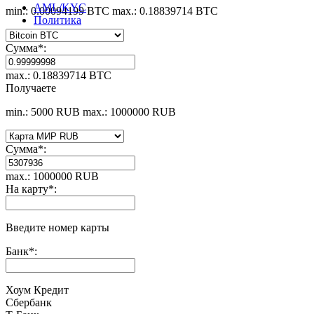
AML/KYC
min.: 0.00094199 BTC
max.: 0.18839714 BTC
Политика
Сумма
*
:
max.: 0.18839714 BTC
Получаете
min.: 5000 RUB
max.: 1000000 RUB
Сумма
*
:
max.: 1000000 RUB
На карту
*
:
Введите номер карты
Банк
*
:
Хоум Кредит
Сбербанк