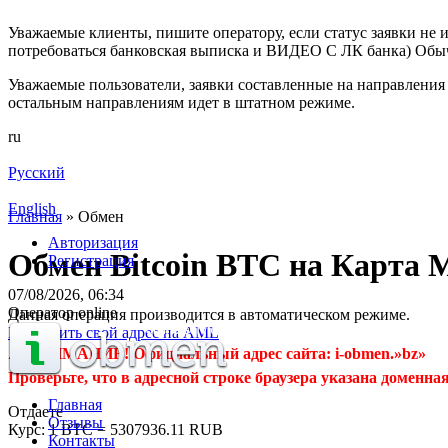
Уважаемые клиенты, пишите оператору, если статус заявки не и
потребоваться банковская выписка и ВИДЕО С ЛК банка) Обыч
Уважаемые пользователи, заявки составленные на направления 
остальным направлениям идет в штатном режиме.
ru
Русский
English
Главная
»
Обмен
Авторизация
Обмен Bitcoin BTC на Карта
Регистрация
07/08/2026, 06:34
Оператор online
Данная операция производится в автоматическом режиме.
Проверить свой адрес на AML
⚠️ ВНИМАНИЕ! Официальный адрес сайта: i-obmen.»bz»
Проверьте, что в адресной строке браузера указана доменная
Главная
Отдаете
Отзывы
Курс:
1 BTC = 5307936.11 RUB
Контакты