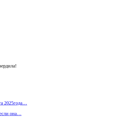
вердила!
та 2025года…
 если она…