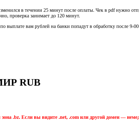
зменился в течении 25 минут после оплаты. Чек в pdf нужно отп
но, проверка занимает до 120 минут.
по выплате вам рублей на банки попадут в обработку после 9-0
 МИР RUB
 зона .bz. Если вы видите .net, .com или другой домен — неме