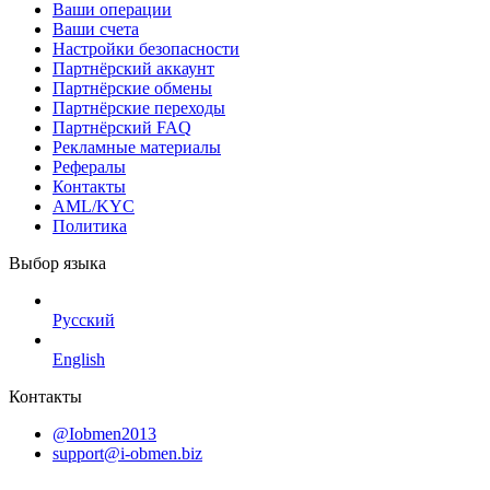
Ваши операции
Ваши счета
Настройки безопасности
Партнёрский аккаунт
Партнёрские обмены
Партнёрские переходы
Партнёрский FAQ
Рекламные материалы
Рефералы
Контакты
AML/KYC
Политика
Выбор языка
Русский
English
Контакты
@Iobmen2013
support@i-obmen.biz